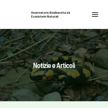
Vai
Main
al
Osservatorio Biodiversità ed
Menu
Ecosistemi Naturali
contenuto
Notizie e Articoli